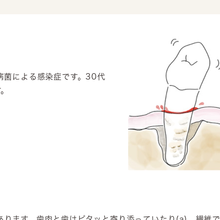
？
病菌による感染症です。30代
す。
ります。歯肉と歯はピタッと寄り添っていたり(a)、繊維