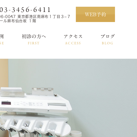
03-3456-6411
WEB予約
06-0047 東京都港区南麻布１丁目３−７
ール麻布仙台坂 １階
例
初診の方へ
アクセス
ブログ
SE
FIRST
ACCESS
BLOG