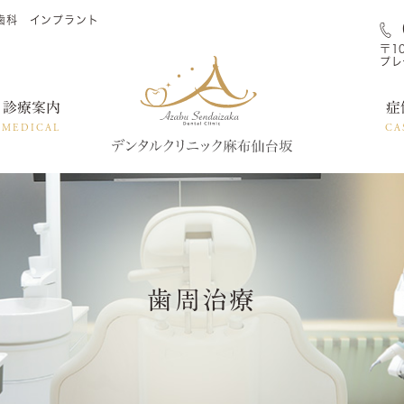
歯科 インプラント
〒1
プレ
診療案内
症
MEDICAL
CA
歯周治療