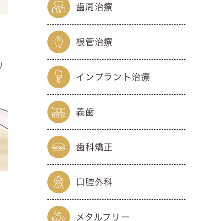
歯周治療
根管治療
インプラント治療
義歯
歯科矯正
口腔外科
メタルフリー
で