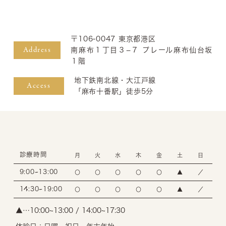
〒106-0047 東京都港区
Address
南麻布１丁目３−７ プレール麻布仙台坂
１階
地下鉄南北線・大江戸線
Access
「麻布十番駅」徒歩5分
診療時間
月
火
水
木
金
土
日
9:00~13:00
〇
〇
〇
〇
〇
▲
／
14:30~19:00
〇
〇
〇
〇
〇
▲
／
▲…10:00~13:00 / 14:00~17:30