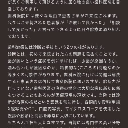
が長くご利用して頂けるように居心地の良い歯科医院を目
指しております。
歯科医院には様々な理由で患者さまがご来院されます。
我々はご来院された患者様が「治療して良かった」「相談
して良かった」と言って下さるように日々診療に取り組ん
でおります。
歯科治療には診断と手技という2つの柱があります。
診断とは、初めて来院された方の問題を見抜くことです。
歯が痛いという症状を例に挙げれば、虫歯が原因なのか、
噛み合わせが原因なのか、精神的な(こころの)問題なのか
等多くの可能性があります。
歯科医院に行けば問題は解決
すると患者さまは信じて歯科医院に通いますが、診断力が
伴っていない歯科医師の治療の場合は大切な歯に新たに傷
をつけることもあるのが医療現場の現状です。当院では診
断が治療の核だという認識を常に持ち、客観的な資料(単純
X線写真やCT、口腔内写真、マイクロスコープを使用した
視診や触診)と問診を非常に大切にしています。
もちろん手技も大切な柱です。当院には専門性の高い分野