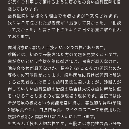
が長くご利用して頂けるように居心地の良い歯科医院を目
指しております。
歯科医院には様々な理由で患者さまがご来院されます。
我々はご来院された患者様が「治療して良かった」「相談
して良かった」と言って下さるように日々診療に取り組ん
でおります。
歯科治療には診断と手技という2つの柱があります。
診断とは、初めて来院された方の問題を見抜くことです。
歯が痛いという症状を例に挙げれば、虫歯が原因なのか、
噛み合わせが原因なのか、精神的な(こころの)問題なのか
等多くの可能性があります。
歯科医院に行けば問題は解決
すると患者さまは信じて歯科医院に通いますが、診断力が
伴っていない歯科医師の治療の場合は大切な歯に新たに傷
をつけることもあるのが医療現場の現状です。当院では診
断が治療の核だという認識を常に持ち、客観的な資料(単純
X線写真やCT、口腔内写真、マイクロスコープを使用した
視診や触診)と問診を非常に大切にしています。
もちろん手技も大切な柱です。当院には専門性の高い分野