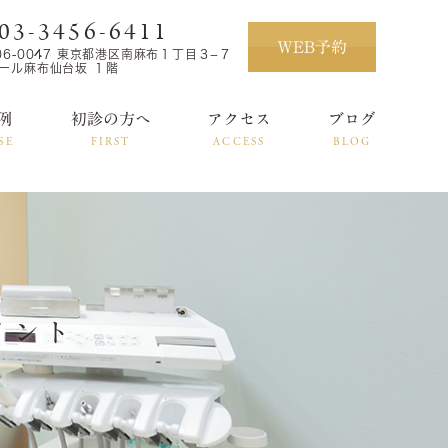
03-3456-6411
WEB予約
06-0047 東京都港区南麻布１丁目３−７
ール麻布仙台坂 １階
例
初診の方へ
アクセス
ブログ
SE
FIRST
ACCESS
BLOG
イント